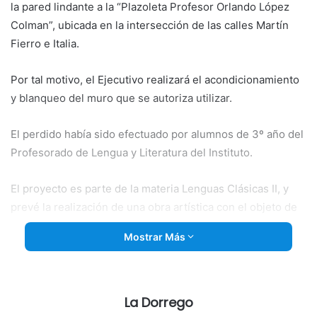
la pared lindante a la “Plazoleta Profesor Orlando López
Colman”, ubicada en la intersección de las calles Martín
Fierro e Italia.
Por tal motivo, el Ejecutivo realizará el acondicionamiento
y blanqueo del muro que se autoriza utilizar.
El perdido había sido efectuado por alumnos de 3º año del
Profesorado de Lengua y Literatura del Instituto.
El proyecto es parte de la materia Lenguas Clásicas II, y
prevé la realización de una obra artística con el objeto de
compartirla con la comunidad, en un lugar visible desde la
Mostrar Más
vía pública.-
Las autoridades educativas manifesaron la conveniencia
de realizar la obra en la pared que linda a la playa de
La Dorrego
estacionamiento del Instituto, espacio identificado por