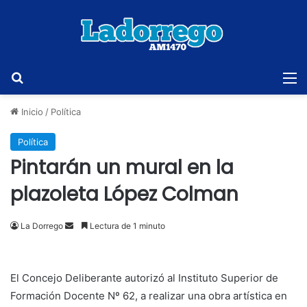
Buscar
M
Inicio
/
Política
Política
Pintarán un mural en la
plazoleta López Colman
Send
La Dorrego
Lectura de 1 minuto
an
email
El Concejo Deliberante autorizó al Instituto Superior de
Formación Docente Nº 62, a realizar una obra artística en