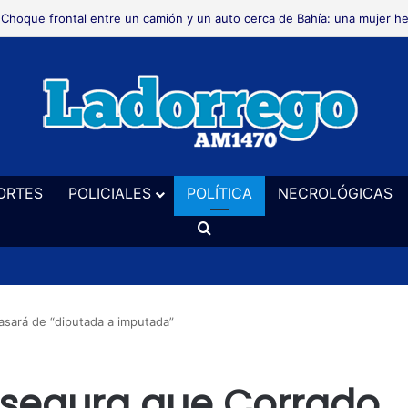
Necrológica
ORTES
POLICIALES
POLÍTICA
NECROLÓGICAS
Buscar
asará de “diputada a imputada”
asegura que Corrado