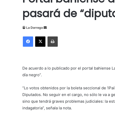
pasará de “dipu
Send
La Dorrego
an
Facebook
X
Imprimir
email
De acuerdo a lo publicado por el portal bahiense L
día negro”.
“Lo votos obtenidos por la boleta seccional de 1Pa
Diputados. No seguir en el cargo, no sólo le va a g
sino que tendrá graves problemas judiciales: la est
indagatoria”, señala la nota.