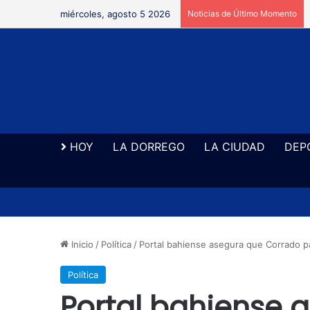
miércoles, agosto 5 2026
Noticias de Último Momento
HOY
LA DORREGO
LA CIUDAD
DEP
Inicio
/
Política
/
Portal bahiense asegura que Corrado p
Política
Portal bahiense 