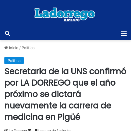
Buscar
M
Inicio
/
Política
Política
Secretaria de la UNS confirmó
por LA DORREGO que el año
próximo se dictará
nuevamente la carrera de
medicina en Pigüé
Send
La Dorrego
Lectura de 1 minuto