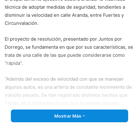
técnica de adoptar medidas de seguridad, tendientes a
disminuir la velocidad en calle Aranda, entre Fuertes y
Circunvalación.
El proyecto de resolución, presentado por Juntos por
Dorrego, se fundamenta en que por sus características, se
trata de una calle de las que puede considerarse como
“rápida”.
“Además del exceso de velocidad con que se manejan
algunos autos, es una arteria de constante movimiento de
tránsito pesado. Se han registrado distintos hechos que
hablan de la imprudencia con que proceden algunos
conductores”, destacaron los ediles vecinalistas.
Mostrar Más
“Vecinos han expresado sus inquietudes respecto a
buscar soluciones al tema que nos ocupa. Determinadas