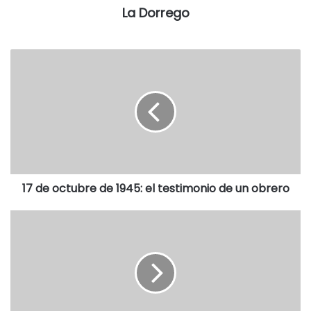
medidas, aunque a veces se constituyan en obstáculos
La Dorrego
materiales, contribuyen preventivamente con el problema”,
admitieron.
17 de octubre de 1945: el testimonio de un obrero