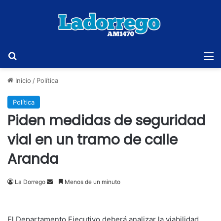
Buscar
M
Inicio
/
Política
Política
Piden medidas de seguridad
vial en un tramo de calle
Aranda
Send
La Dorrego
Menos de un minuto
an
email
El Departamento Ejecutivo deberá analizar la viabilidad