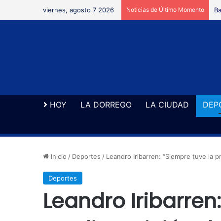
viernes, agosto 7 2026
Noticias de Último Momento
Se
HOY
LA DORREGO
LA CIUDAD
DEP
Inicio
/
Deportes
/
Leandro Iribarren: “Siempre tuve la p
Deportes
Leandro Iribarren