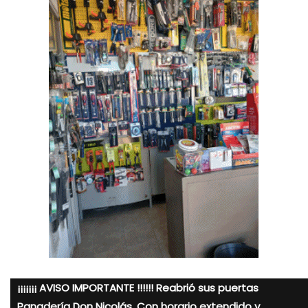
¡¡¡¡¡¡¡ AVISO IMPORTANTE !!!!!! Reabrió sus puertas
Panadería Don Nicolás. Con horario extendido y