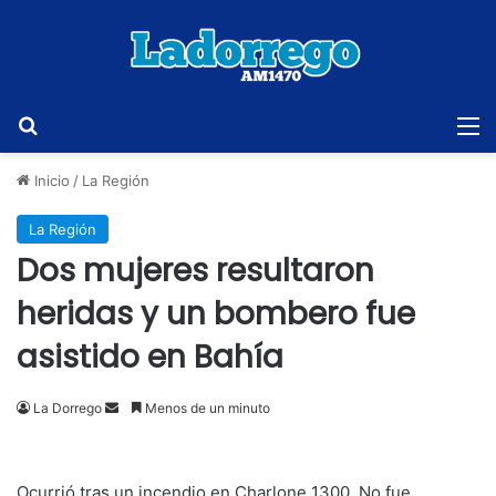
Buscar
M
Inicio
/
La Región
La Región
Dos mujeres resultaron
heridas y un bombero fue
asistido en Bahía
Send
La Dorrego
Menos de un minuto
an
email
Ocurrió tras un incendio en Charlone 1300. No fue