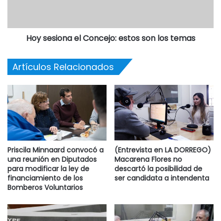
para jóvenes de entre 18 y 24 años de edad, inclusive, que
no tengan empleo, trabajen informalmente o el ingreso
tope del titular y de su familia sea de tres salarios mínimos,
Hoy sesiona el Concejo: estos son los temas
vitales y móviles.
Los estudiantes perciben mensualmente el 80% de ese
Artículos Relacionados
monto y el 20% complementario se abona cuando se
demuestra que cumplieron con el requisito académico de
ser alumnos regulares en el ciclo anterior, lo que se
conoce como la certificación de regularidad.
Priscila Minnaard convocó a
(Entrevista en LA DORREGO)
una reunión en Diputados
Macarena Flores no
para modificar la ley de
descartó la posibilidad de
financiamiento de los
ser candidata a intendenta
Bomberos Voluntarios