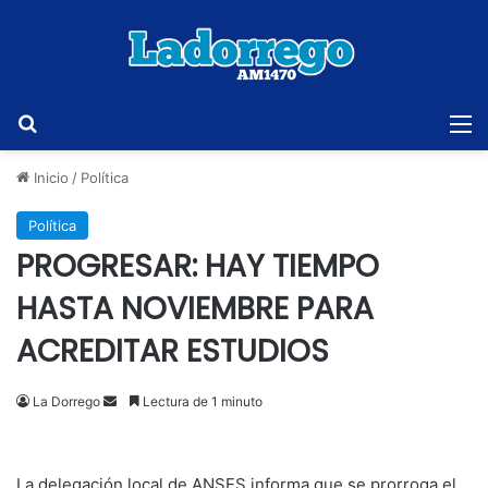
Buscar
M
Inicio
/
Política
Política
PROGRESAR: HAY TIEMPO
HASTA NOVIEMBRE PARA
ACREDITAR ESTUDIOS
Send
La Dorrego
Lectura de 1 minuto
an
email
La delegación local de ANSES informa que se prorroga el