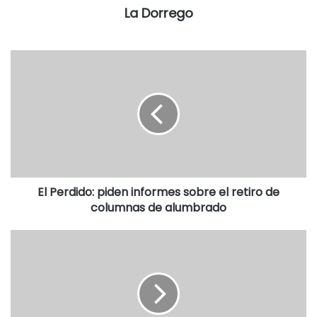
Mecanismo de presentación de la regularidad
La Dorrego
Los estudiantes deben presentar el formulario (completo y
sellado por la institución) de Acreditación de
Escolaridad/Escolaridad Especial/Formación (PS.2.68) ante
la ANSES por dos vías:
-Por Internet, ingresándolo a través de
www.progresar.anses.gob.ar, sección Inscripción (dentro
de la pantalla principal), opción Acreditación de
Escolaridad.
El Perdido: piden informes sobre el retiro de
columnas de alumbrado
-Personalmente, previa solicitud de turno en
www.anses.gob.ar. En este caso, se toma como fecha de
presentación la fecha de solicitud del turno.
Sobre PROGRESAR
PROGRESAR es una beca de estudios de $900 mensuales