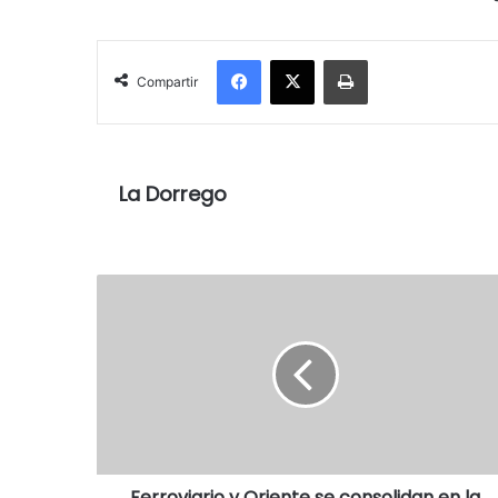
Facebook
X
Imprimir
Compartir
La Dorrego
Ferroviario y Oriente se consolidan en la