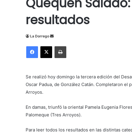
Quequén Salado: 
resultados
Send
La Dorrego
an
Facebook
X
Imprimir
email
Se realizó hoy domingo la tercera edición del Des
Oscar Padua, de González Catán. Completaron el p
Arroyos.
En damas, triunfó
la oriental Pamela Eugenia Flores
Palomeque (Tres Arroyos).
Para leer todos los resultados en las distintas cate