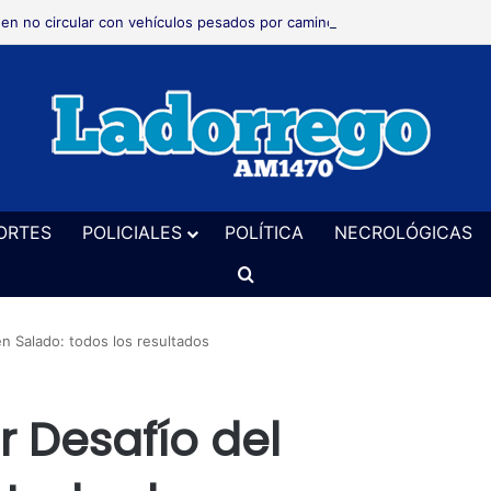
den no circular con vehículos pesados por caminos rurales durante 48 a
ORTES
POLICIALES
POLÍTICA
NECROLÓGICAS
Buscar
én Salado: todos los resultados
er Desafío del