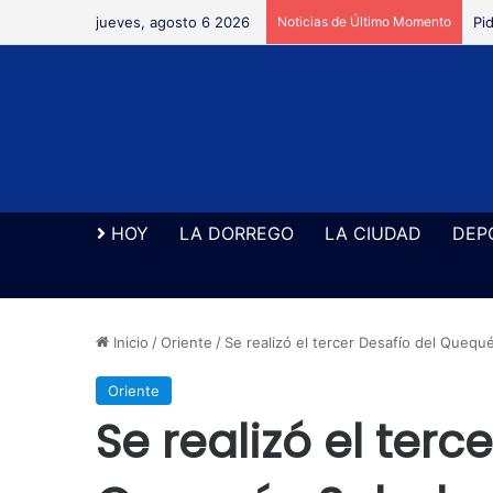
jueves, agosto 6 2026
Noticias de Último Momento
Pi
HOY
LA DORREGO
LA CIUDAD
DEP
Inicio
/
Oriente
/
Se realizó el tercer Desafío del Quequ
Oriente
Se realizó el terc