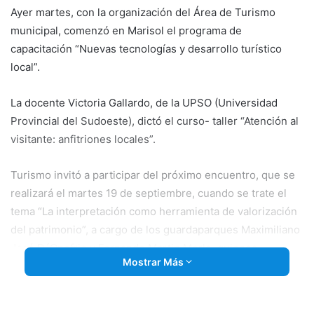
Ayer martes, con la organización del Área de Turismo
municipal, comenzó en Marisol el programa de
capacitación “Nuevas tecnologías y desarrollo turístico
local”.
La docente Victoria Gallardo, de la UPSO (Universidad
Provincial del Sudoeste), dictó el curso- taller “Atención al
visitante: anfitriones locales”.
Turismo invitó a participar del próximo encuentro, que se
realizará el martes 19 de septiembre, cuando se trate el
tema “La interpretación como herramienta de valorización
del patrimonio”, a cargo de los guardaparques Maximiliano
José D´Onofrio y Fernando Martin Merlo, quienes
Mostrar Más
actualmente desarrollan su actividad laboral en el Parque
Provincial Ernesto Tornquist.