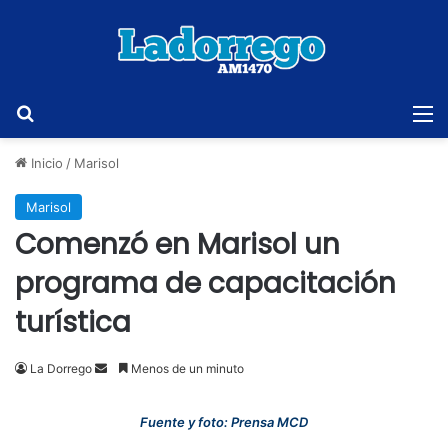
Buscar
M
Inicio
/
Marisol
Marisol
Comenzó en Marisol un
programa de capacitación
turística
Send
La Dorrego
Menos de un minuto
an
email
Fuente y foto: Prensa MCD