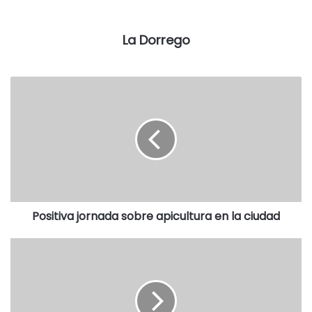
Las tarjetas para la cena tendrán un costo de 500 pesos,
que se podrán pagar en cuotas y que estarán a la venta a
La Dorrego
partir de los primeros días de septiembre en el propio
establecimiento, durante el turno tarde.
Cabe recordar que en el Facebook creado para este
aniversario (Aniversario Centenario Manuel Belgrano) se
van a anunciar los detalles que aún restan confirmar de las
tres realizaciones.
EL AUDIO DE LA NOTA
Positiva jornada sobre apicultura en la ciudad