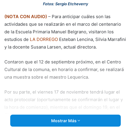
email
Fotos: Sergio Etcheverry
(NOTA CON AUDIO)
– Para anticipar cuáles son las
actividades que se realizarán en el marco del centenario
de la Escuela Primaria Manuel Belgrano, visitaron los
estudios de
LA DORREGO
Esteban Lencina, Silvia Marrafini
y la docente Susana Larsen, actual directora.
Contaron que el 12 de septiembre próximo, en el Centro
Cultural de la comuna, en horario a confirmar, se realizará
una muestra sobre el maestro Lequerica.
Por su parte, el viernes 17 de noviembre tendrá lugar el
acto protocolar (oportunamente se confirmarán el lugar y
la hora de comienzo), mientras que el domingo 19, en el
Club Independiente, se concretará la esperada cena del
Mostrar Más
reencuentro.