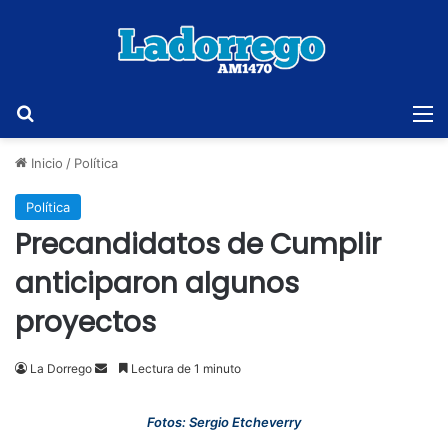
Buscar
M
Inicio
/
Política
Política
Precandidatos de Cumplir
anticiparon algunos
proyectos
Send
La Dorrego
Lectura de 1 minuto
an
email
Fotos: Sergio Etcheverry