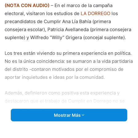
(NOTA CON AUDIO)
– En el marco de la campaña
electoral, visitaron los estudios de
LA DORREGO
los
precandidatos de Cumplir Ana Lía Bahía (primera
consejera escolar), Patricia Avellaneda (primera consejera
suplente) y Wilfredo “Willy” Grigera (concejal suplente).
Los tres están viviendo su primera experiencia en política.
No es la única coincidencia: se sumaron a la vida partidaria
del distrito -contaron motivados por el compromiso de
aportar inquietudes e ideas por la comunidad.
Además, definieron como positiva esta experiencia y
destacaron que el trabajo de Cumplir en Dorrego no se
agotará en las próximas elecciones.
Mostrar Más
La creación de una residencia estudiantil en la ciudad
cabecera, que albergue a estudiantes de otras poblaciones