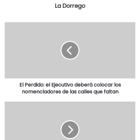
del distrito; la conformación de una bolsa de trabajo
La Dorrego
juvenil, y el apoyo a las entidades deportivas, son tres de
las iniciativas que enumeraron en la entrevista.
Como representante de las comunidades de Oriente y
Marisol en la lista, Bahía se refirió a la necesidad de
pavimentar el camino que conduce al único balneario del
distrito.
EL AUDIO DE LA NOTA
El Perdido: el Ejecutivo deberá colocar los
nomencladores de las calles que faltan