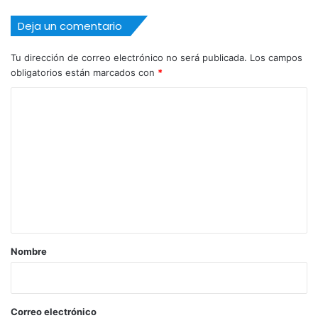
Deja un comentario
Tu dirección de correo electrónico no será publicada.
Los campos
obligatorios están marcados con
*
C
o
m
e
n
t
a
r
Nombre
i
o
*
Correo electrónico