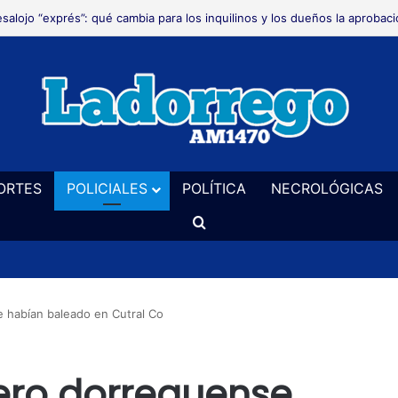
alizan trabajos de mantenimiento en las banquinas de la Ruta Provincial
ORTES
POLICIALES
POLÍTICA
NECROLÓGICAS
Buscar
 habían baleado en Cutral Co
ero dorreguense