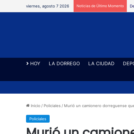
viernes, agosto 7 2026
Noticias de Último Momento
Re
HOY
LA DORREGO
LA CIUDAD
DEP
Inicio
/
Policiales
/
Murió un camionero dorreguense que
Policiales
Murió un camion