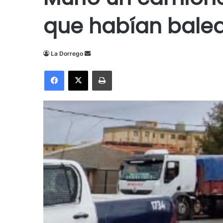
que habían balea
Send
La Dorrego
an
Facebook
X
Imprimir
email