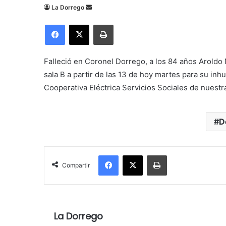
Send
La Dorrego
an
Facebook
X
Imprimir
email
Falleció en Coronel Dorrego, a los 84 años Aroldo
sala B a partir de las 13 de hoy martes para su inh
Cooperativa Eléctrica Servicios Sociales de nuestr
D
Facebook
X
Imprimir
Compartir
La Dorrego