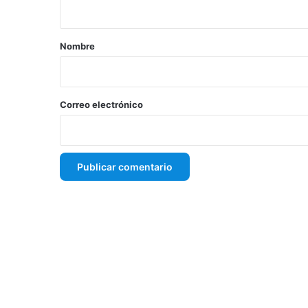
t
a
r
Nombre
i
o
*
Correo electrónico