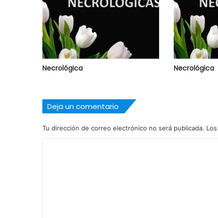
Necrológica
Necrológica
Deja un comentario
Tu dirección de correo electrónico no será publicada.
Los
C
o
m
e
n