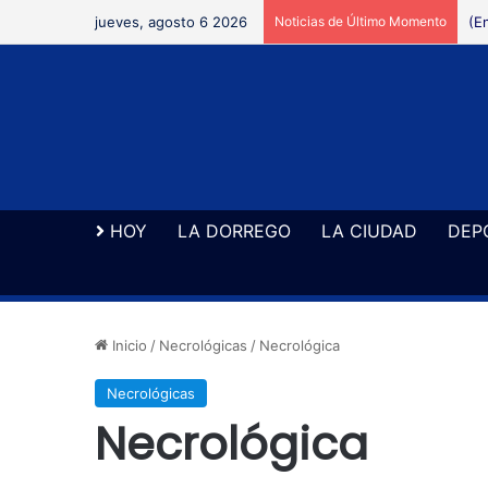
jueves, agosto 6 2026
Noticias de Último Momento
La
HOY
LA DORREGO
LA CIUDAD
DEP
Inicio
/
Necrológicas
/
Necrológica
Necrológicas
Necrológica