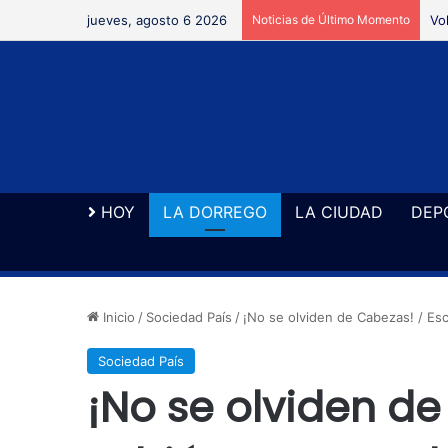
jueves, agosto 6 2026
Noticias de Último Momento
Vo
HOY
LA DORREGO
LA CIUDAD
DEP
Inicio
/
Sociedad País
/
¡No se olviden de Cabezas! / Es
Sociedad País
¡No se olviden de