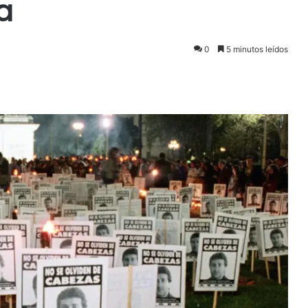
a
0
5 minutos leídos