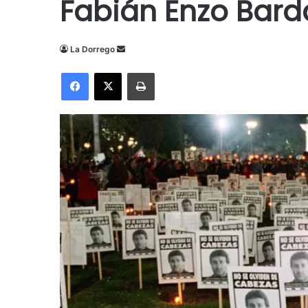
Fabián Enzo Bard
Send
La Dorrego
an
Facebook
X
Imprimir
email