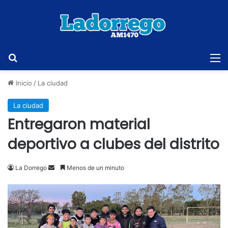
Buscar
M
Inicio
/
La ciudad
La ciudad
Entregaron material
deportivo a clubes del distrito
Send
La Dorrego
Menos de un minuto
an
email