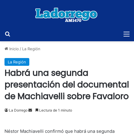
Buscar
M
Inicio
/
La Región
La Región
Habrá una segunda
presentación del documental
de Machiavelli sobre Favaloro
Send
La Dorrego
Lectura de 1 minuto
an
email
Néstor Machiavelli confirmó que habrá una segunda