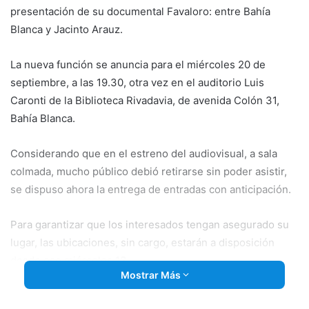
presentación de su documental Favaloro: entre Bahía
Blanca y Jacinto Arauz.
La nueva función se anuncia para el miércoles 20 de
septiembre, a las 19.30, otra vez en el auditorio Luis
Caronti de la Biblioteca Rivadavia, de avenida Colón 31,
Bahía Blanca.
Considerando que en el estreno del audiovisual, a sala
colmada, mucho público debió retirarse sin poder asistir,
se dispuso ahora la entrega de entradas con anticipación.
Para garantizar que los interesados tengan asegurado su
lugar, las ubicaciones, sin cargo, estarán a disposición
desde ese miércoles 13.
Mostrar Más
El horario para retirarlas es de lunes a viernes, de 10 a 17, y