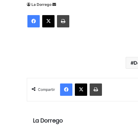
Send
La Dorrego
an
Facebook
X
Imprimir
email
D
Facebook
X
Imprimir
Compartir
La Dorrego