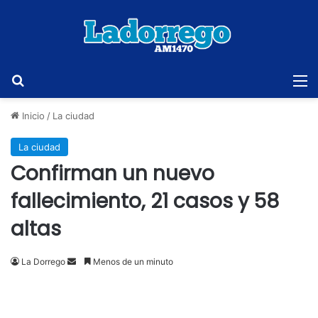
Buscar
M
Inicio
/
La ciudad
La ciudad
Confirman un nuevo
fallecimiento, 21 casos y 58
altas
Send
La Dorrego
Menos de un minuto
an
email