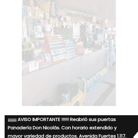
¡¡¡¡¡¡¡ AVISO IMPORTANTE !!!!!! Reabrió sus puertas
Panadería Don Nicolás. Con horario extendido y
mayor variedad de productos. Avenida Fuertes 1.117.