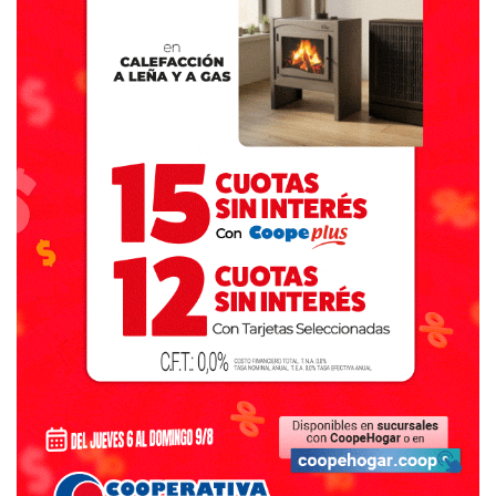
Brussa, Campos y Maldonado derrotó a Dorrego 3 a 2,
aunque mucho no importó cómo salieron porque la
multitud seguía acercándose al alambrado para ver a su
ídolo. Amadeo hizo jueguitos en el medio del campo,
saludo a dirigentes, a jugadores aurinegros, se sacó fotos
con todo el mundo.
Después la casa de los Vega fue un desfile de vecinos de
River, de Boca, Ferroviario, de Independiente, no
importaba, porque todos querían verlo. Lo llevaron un rato
a otra vivienda para que pudiera descansar, Dorita
Bermúdez al volante de un Fiat 600 con Marta Vega de co-
piloto le hicieron un “city tour” por nuestras calles,
compartió una cena en la casa de Julián Belussi (por
entonces presidente de la Liga de Fútbol) en Monte
Hermoso y después volvió, no sin antes, como para
demostrar su popularidad, el avión que ya estaba