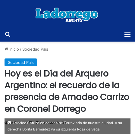
Buscar
M
Inicio
/
Sociedad País
Sociedad País
Hoy es el Día del Arquero
Argentino: el recuerdo de la
presencia de Amadeo Carrizo
en Coronel Dorrego
Send
La Dorrego
3 minutos leídos
Amadeo Carrizo en cancha de Ferroviario de nuestra ciudad. A su
derecha Dorita Bermúdez ya su izquierda Rosa de Vega
an