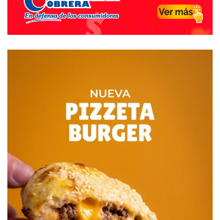
carreteando en Espora, volvió y recogió a Amadeo que
llegaba tarde a tomarlo.
Coincide esa visita con sus últimos días en River ya que
termina su carrera en Colombia.
La gran manifestación popular que generó está entre las
grandes jornadas de este pueblo y, mientras se ande
buscando el día del arquero, podemos decir que el 9 de
Abril de 1969, en Dorrego, al sur, tuvimos nuestro Día del
Arquero. (12-06-21).
Destacadas