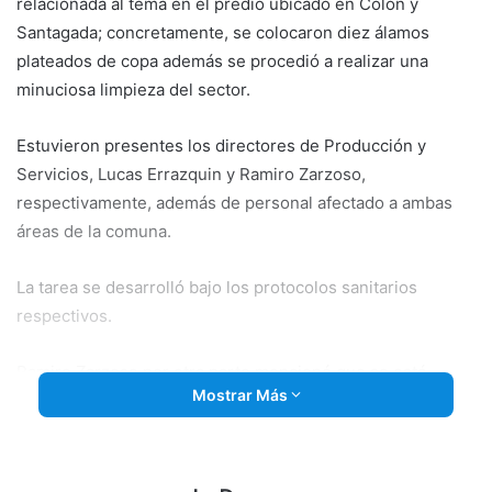
relacionada al tema en el predio ubicado en Colón y
Santagada; concretamente, se colocaron diez álamos
plateados de copa además se procedió a realizar una
minuciosa limpieza del sector.
Estuvieron presentes los directores de Producción y
Servicios, Lucas Errazquin y Ramiro Zarzoso,
respectivamente, además de personal afectado a ambas
áreas de la comuna.
La tarea se desarrolló bajo los protocolos sanitarios
respectivos.
Ramiro Zarzoso por otra parte mencionó que se está
Mostrar Más
trabajando para gestionar los neumáticos fuera de uso
(NFU) y los residuos de aparatos eléctricos y electrónicos
(RAEES); sería mediante convenios que se firmarían
oportunamente. (11-06-21).