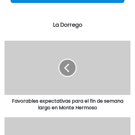
según se menciona en el Facebook del establecimiento.
La Dorrego
Destacadas
Favorables expectativas para el fin de semana
largo en Monte Hermoso