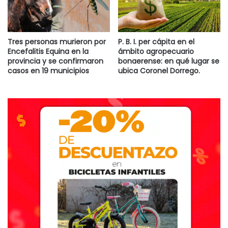
*No mirarlo a través de binoculares ni telescopios sin
filtros profesionales.
Utilizar filtros para máscara de soldar de índice 14 o mayor.
Tres personas murieron por
P. B. I. per cápita en el
*Utilizar anteojos con filtro de reflexión específicos para
Encefalitis Equina en la
ámbito agropecuario
eclipses solares.
provincia y se confirmaron
bonaerense: en qué lugar se
*Observarlo por proyección a través una cámara oscura.
casos en 19 municipios
ubica Coronel Dorrego.
Destacadas