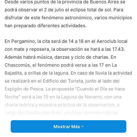
Desde varios puntos de la provincia de Buenos Aires se
email
podrá observar el 2 de julio el eclipse total de sol. Para
disfrutar de este fenómeno astronómico, varios municipios
han preparado diferentes actividades.
En Pergamino, la cita será de 14 a 18 en el Aeroclub local
con mate y reposera, la observación se hará a las 17.43.
Además habrá música, danzas y ciclo de charlas. En
Chascomús, el fenómeno podrá verse a las 17 en La
Bajadita, a orillas de la laguna. En caso de lluvia la actividad
se realizará en el Edificio del Turista, junto al lado del
Espigón de Pesca. La propuesta “Cuando el Día se hace
Noche” será a las 15 en la Laguna de Navarro, con una
charla teórica y muestra práctica de la observación, a
cargo de Claudio Martínez, profesor de matemáticas,
docente de Astronomía, astrofotografía y observación del
Mostrar Más
cielo, con entrada libre y gratuita.