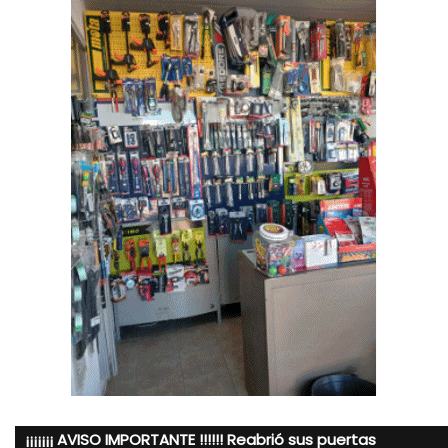
¡¡¡¡¡¡¡ AVISO IMPORTANTE !!!!!! Reabrió sus puertas