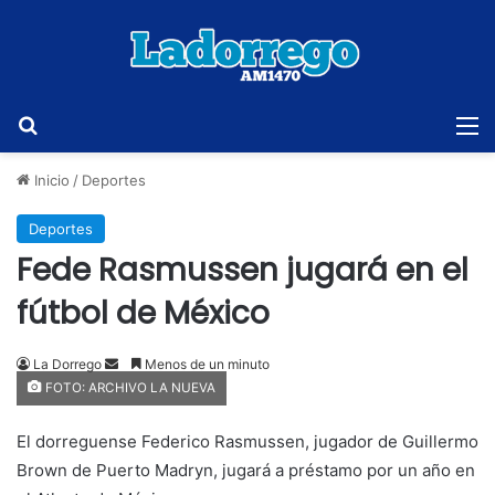
Buscar
M
Inicio
/
Deportes
Deportes
Fede Rasmussen jugará en el
fútbol de México
Send
La Dorrego
Menos de un minuto
FOTO: ARCHIVO LA NUEVA
an
email
El dorreguense Federico Rasmussen, jugador de Guillermo
Brown de Puerto Madryn, jugará a préstamo por un año en