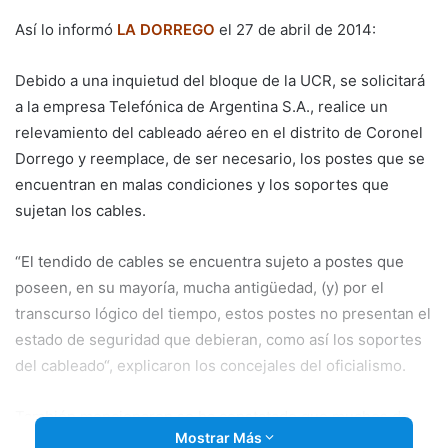
email
Así lo informó
LA DORREGO
el 27 de abril de 2014:
Debido a una inquietud del bloque de la UCR, se solicitará
a la empresa Telefónica de Argentina S.A., realice un
relevamiento del cableado aéreo en el distrito de Coronel
Dorrego y reemplace, de ser necesario, los postes que se
encuentran en malas condiciones y los soportes que
sujetan los cables.
“El tendido de cables se
encuentra sujeto a postes que
poseen, en su mayoría, mucha antigüedad, (y) por el
transcurso lógico del tiempo, estos postes no presentan el
estado de seguridad que debieran, como así los soportes
del cableado“, explicaron los concejales del oficialismo.
También mencionaron se ha constatado que muchos de
Mostrar Más
ellos se encuentran inclinados, con riesgo de caerse, y sus