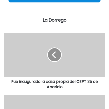
cables pendiendo a baja altura, y, en muchos casos, puede
comprobarse que el cableado se encuentra rozando
inmuebles.
La Dorrego
“Las condiciones expuestas ponen en riesgo la seguridad
y contribuyen a la contaminación visual”, concluyeron.
Destacadas
Fue inaugurada la casa propia del CEPT 35 de
Aparicio