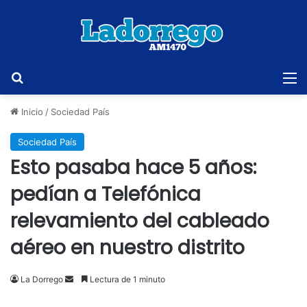
Buscar
M
Inicio
/
Sociedad País
Sociedad País
Esto pasaba hace 5 años:
pedían a Telefónica
relevamiento del cableado
aéreo en nuestro distrito
Send
La Dorrego
Lectura de 1 minuto
an