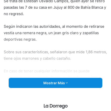
Se trata de
Esteban Osvaldo Campos, quien ayer se retiró
pasadas las 7 de su casa en Jujuy al 800 de Bahía Blanca y
no regresó.
Según indicaron las autoridades, al momento de retirarse
vestía una remera negra, un jean gris claro y zapatillas
deportivas negras.
Sobre sus características, señalaron que mide 1,86 metros,
tiene ojos marrones y cabello castaño.
En caso de tener cualquier información se puede
comunicar en la comisaría Quinta de Don Bosco 1.800 o al
Mostrar Más
(0291) 4552984.
FUENTE Y FOTO: LA NUEVA.
La Dorrego