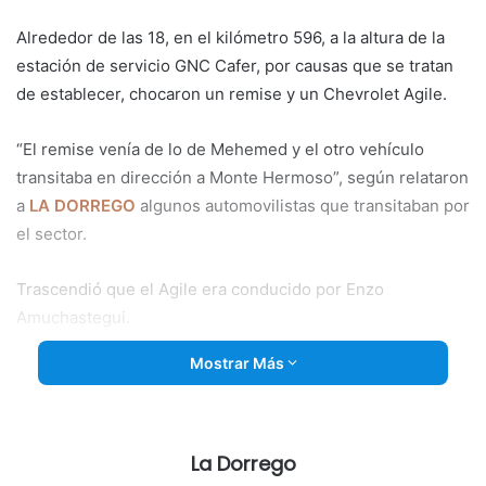
Alrededor de las 18, en el kilómetro 596, a la altura de la
estación de servicio GNC Cafer, por causas que se tratan
de establecer, chocaron un
remise y un Chevrolet Agile.
“El remise venía de lo de Mehemed y el otro vehículo
transitaba en dirección a Monte Hermoso”, según relataron
a
LA DORREGO
algunos automovilistas que transitaban por
el sector.
Trascendió que el Agile era conducido por Enzo
Amuchastegui.
Mostrar Más
Actuaron en el lugar las unidades 20 y 25 de bomberos, a
cargo del segundo jefe Emiliano Menéndez.
La Dorrego
Destacadas