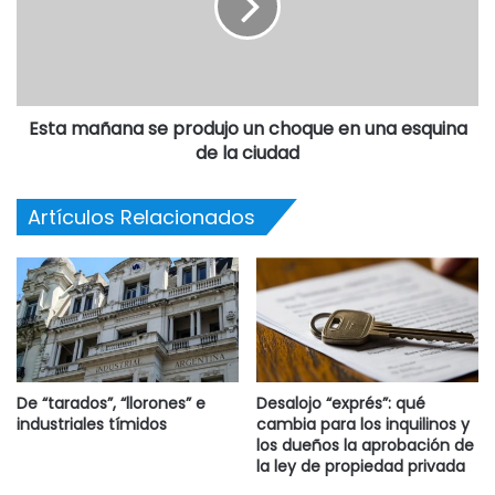
La resolución dispone reemplazar los textos de los
modelos estandarizados destinados a la Dirección
Provincial del Registro de la Propiedad de la provincia de
Esta mañana se produjo un choque en una esquina
Buenos Aires, aprobados oportunamente en la resolución
de la ciudad
(SCBA) 1799/2016, por los obrantes en el Anexo III de esta
normativa. (Diario Judicial).
Artículos Relacionados
Destacadas
De “tarados”, “llorones” e
Desalojo “exprés”: qué
industriales tímidos
cambia para los inquilinos y
los dueños la aprobación de
la ley de propiedad privada