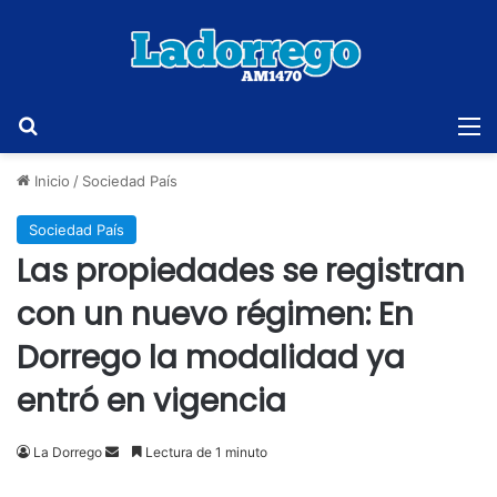
Buscar
M
Inicio
/
Sociedad País
Sociedad País
Las propiedades se registran
con un nuevo régimen: En
Dorrego la modalidad ya
entró en vigencia
Send
La Dorrego
Lectura de 1 minuto
an