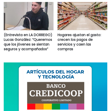
para los usuarios.
*Resulta indispensable la declaratoria de emergencia del
servicio de transporte interurbano de pasajeros en la
localidad de El Perdido, a los efectos de buscar soluciones
(Entrevista en LA DORREGO)
Hogares ajustan el gasto:
y así garantizar la continuidad del servicio.
Lucas González: “Queremos
crecen los pagos de
que los jóvenes se sientan
servicios y caen las
seguros y acompañados”
compras