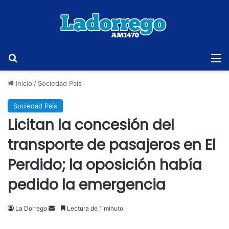
Buscar
M
Inicio
/
Sociedad País
Sociedad País
Licitan la concesión del
transporte de pasajeros en El
Perdido; la oposición había
pedido la emergencia
Send
La Dorrego
Lectura de 1 minuto
an