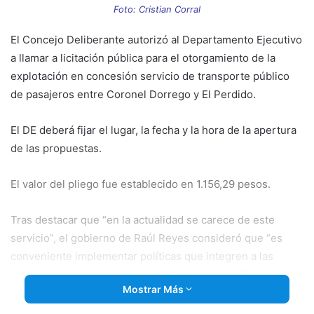
email
Foto: Cristian Corral
El Concejo Deliberante autorizó al Departamento Ejecutivo
a llamar a licitación pública para el otorgamiento de la
explotación en concesión servicio de transporte público
de pasajeros entre Coronel Dorrego y El Perdido.
El DE deberá fijar el lugar, la fecha y la hora de la apertura
de las propuestas.
El valor del pliego fue establecido en 1.156,29 pesos.
Tras destacar que
“en la actualidad se carece de este
servicio”, el gobierno de Raúl Reyes consideró que “es
conveniente implementar políticas que integren a las
localidades del distrito con su ciudad cabecera”.
Mostrar Más
El bloque del FPV – UC había pedido la emergencia de