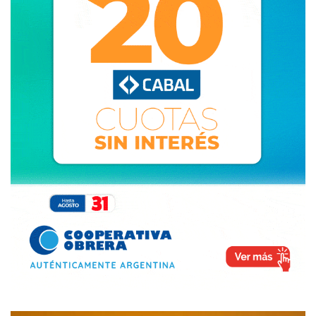
encabezar la lista, apenas sacó el 7,1% de los votos, quedó
quinto y perdió los últimos dos lugares que ocupaba en el
CD.
Tras esa elección Segurola advirtió sobre “no firmar el
certificado de defunción del vecinalismo” en Dorrego.
Meses después -a principios de 2018- la Junta Electoral
intimó por primera vez al partido: no había presentado
documentación sensible y había ingresado en “proceso de
caducidad”.
Hoy la misma Junta emitió la intimación definitiva.
FUENTE: LA NUEVA