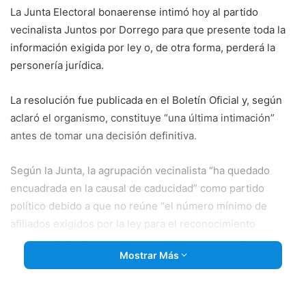
La Junta Electoral bonaerense intimó hoy al partido
vecinalista Juntos por Dorrego para que presente toda la
información exigida por ley o, de otra forma, perderá la
personería jurídica.
La resolución fue publicada en el Boletín Oficial y, según
aclaró el organismo, constituye “una última intimación”
antes de tomar una decisión definitiva.
Según la Junta, la agrupación vecinalista “ha quedado
encuadrada en la causal de caducidad” como partido
político debido a que
no reúne “el número mínimo de
afiliados exigidos por la ley para el reconocimiento
definitivo, a los fines de mantener su personería jurídico-
Mostrar Más
política”.
A JPD se le exige: