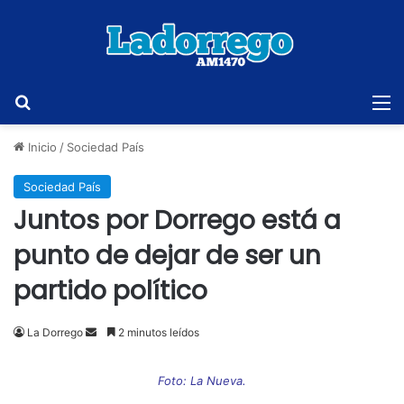
Buscar
M
Inicio
/
Sociedad País
Sociedad País
Juntos por Dorrego está a
punto de dejar de ser un
partido político
Send
La Dorrego
2 minutos leídos
an
email
Foto: La Nueva.