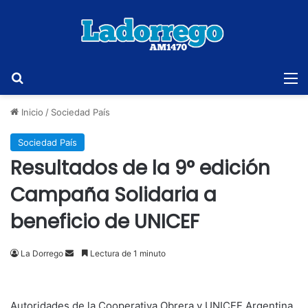
Buscar
M
Inicio
/
Sociedad País
Sociedad País
Resultados de la 9° edición
Campaña Solidaria a
beneficio de UNICEF
Send
La Dorrego
Lectura de 1 minuto
an
email
Autoridades de la Cooperativa Obrera y UNICEF Argentina