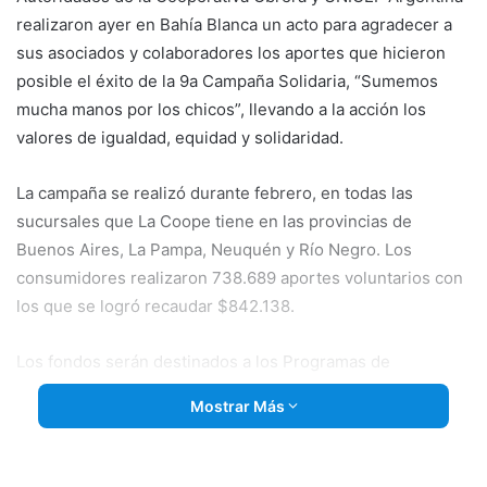
realizaron ayer en Bahía Blanca un acto para agradecer a
sus asociados y colaboradores los aportes que hicieron
posible el éxito de la 9a Campaña Solidaria, “Sumemos
mucha manos por los chicos”, llevando a la acción los
valores de igualdad, equidad y solidaridad.
La campaña se realizó durante febrero, en todas las
sucursales que La Coope tiene en las
provincias de
Buenos Aires, La Pampa, Neuquén y Río Negro. Los
consumidores realizaron 738.689 aportes voluntarios con
los que se logró recaudar $842.138.
Los fondos serán destinados a los Programas de
Protección de la Adolescencia que UNICEF promueve en la
Mostrar Más
Argentina.
Desde La Coope, y UNICEF Argentina, agradecemos