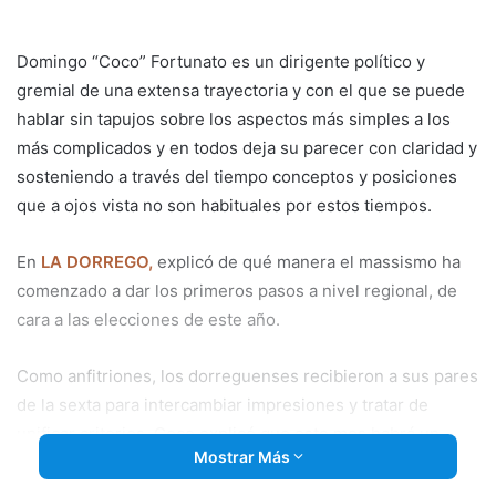
email
Domingo “Coco” Fortunato es un dirigente político y
gremial de una extensa trayectoria y con el que se puede
hablar sin tapujos sobre los aspectos más simples a los
más complicados y en todos deja su parecer con claridad y
sosteniendo a través del tiempo conceptos y posiciones
que a ojos vista no son habituales por estos tiempos.
En
LA DORREGO,
explicó de qué manera el massismo ha
comenzado a dar los primeros pasos a nivel regional, de
cara a las elecciones de este año.
Como anfitriones, los dorreguenses recibieron a
sus pares
de la sexta para intercambiar impresiones y tratar de
unificar criterios. Coco explicó que este mes habrá un
Mostrar Más
segundo encuentro regional al que concurrirá.