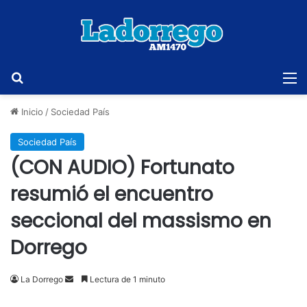
Buscar
M
Inicio
/
Sociedad País
Sociedad País
(CON AUDIO) Fortunato
resumió el encuentro
seccional del massismo en
Dorrego
Send
La Dorrego
Lectura de 1 minuto
an