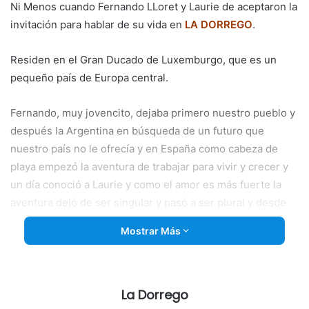
Ni Menos cuando Fernando LLoret y Laurie de aceptaron la
invitación para hablar de su vida en
LA DORREGO
.
Residen en el Gran Ducado de Luxemburgo, que es un
pequeño país de Europa central.
Fernando, muy jovencito, dejaba primero nuestro
pueblo y
después la Argentina en búsqueda de un futuro que
nuestro país no le ofrecía y en España como cabeza de
playa empezó la aventura de trabajar para vivir y crecer y
un día conoció a Laurie y como el amor es más fuerte la
aventura dejó de ser singular y pasó a ser plural y desde
su tarea de camarero él y de administrativa ella decidieron
Mostrar Más
afincarse en el país de la dama (Luxemburgo), un país con
una economía altamente desarrollada y con el mayor PBI
per cápita para el Banco Mundial y el segundo según el
FMI.
La Dorrego