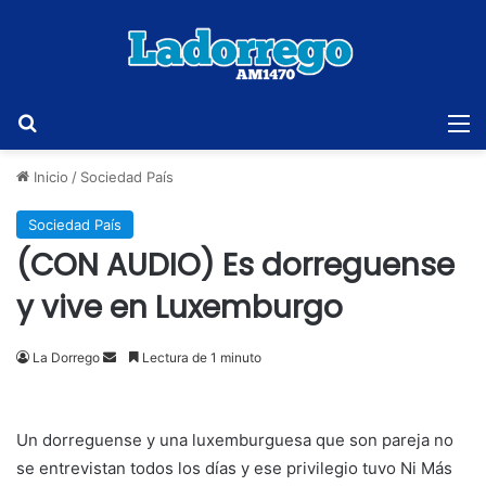
Buscar
M
Inicio
/
Sociedad País
Sociedad País
(CON AUDIO) Es dorreguense
y vive en Luxemburgo
Send
La Dorrego
Lectura de 1 minuto
an
email
Un dorreguense y una luxemburguesa que son pareja no
se entrevistan todos los días y ese privilegio tuvo Ni Más