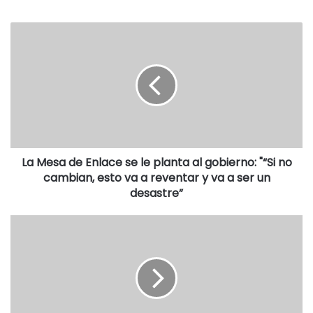
Sus historias personales y en pareja, sus gustos, sus
viajes, sus trabajos, anécdotas y hasta de sus comidas
preferidas fueron, entre otros, los temas abordados en una
entrevista tan interesante como llena de matices y que la
audiencia de nuestra emisora pudo escuchar el lunes 18
de marzo y revivir en plenitud gracias al audio que
acompaña este comentario. (César Mc Coubrey).
La Mesa de Enlace se le planta al gobierno: "“Si no
cambian, esto va a reventar y va a ser un
desastre”