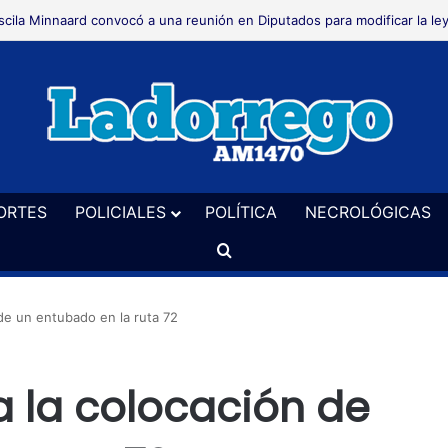
alizaron un allanamiento en El Perdido en una causa por hurto
ORTES
POLICIALES
POLÍTICA
NECROLÓGICAS
Buscar
 de un entubado en la ruta 72
ta la colocación de