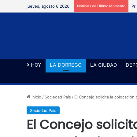
jueves, agosto 6 2026
Noticias de Último Momento
Re
HOY
LA DORREGO
LA CIUDAD
DEP
Inicio
/
Sociedad País
/
El Concejo solicita la colocación
Sociedad País
El Concejo solici