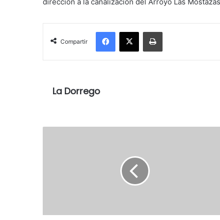
dirección a la canalización del Arroyo Las Mostaza
Facebook
X
Imprimir
Compartir
La Dorrego