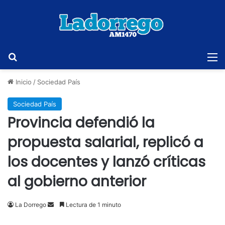
Buscar
M
Inicio
/
Sociedad País
Sociedad País
Provincia defendió la
propuesta salarial, replicó a
los docentes y lanzó críticas
al gobierno anterior
Send
La Dorrego
Lectura de 1 minuto
an