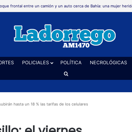
crológica
ORTES
POLICIALES
POLÍTICA
NECROLÓGICAS
Buscar
 subirán hasta un 18 % las tarifas de los celulares
llo: el viernes