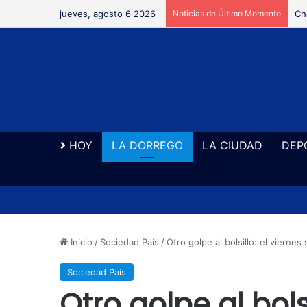
jueves, agosto 6 2026
Noticias de Último Momento
Ne
HOY
LA DORREGO
LA CIUDAD
DEP
Inicio
/
Sociedad País
/
Otro golpe al bolsillo: el viernes
Sociedad País
Otro golpe al bolsi