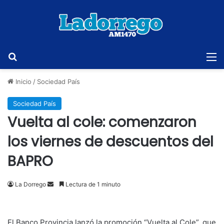
Buscar
M
Inicio
/
Sociedad País
Sociedad País
Vuelta al cole: comenzaron
los viernes de descuentos del
BAPRO
Send
La Dorrego
Lectura de 1 minuto
an
email
El Banco Provincia lanzó la promoción “Vuelta al Cole”, que