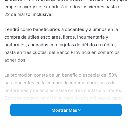
empezó ayer y se extenderá a todos los viernes hasta el
22 de marzo, inclusive.
Tendrá como beneficiarios a docentes y alumnos en la
compra de útiles escolares, libros, indumentaria y
uniformes, abonados con tarjetas de débito o crédito,
hasta en tres cuotas, del Banco Provincia en comercios
adheridos.
La promoción consta de
un beneficio especial del 50%
para docentes en la compra de indumentaria, calzado,
uniforemes y delantales hasta en tres cuotas sin interés.
Estos reintegros tendrán un tope de dos mil pesos, tanto
por cliente como por rubro (“uniformes y delantales” e
Mostrar Más
“indumentaria y calzado”).
Para los no docentes y alumnos también habrá beneficios