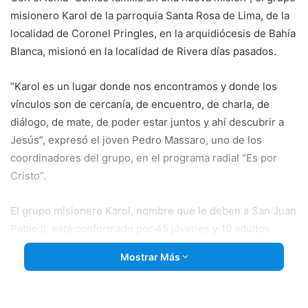
misionero Karol de la parroquia Santa Rosa de Lima, de la
localidad de Coronel Pringles, en la arquidiócesis de Bahía
Blanca, misionó en la localidad de Rivera días pasados.
“Karol es un lugar donde nos encontramos y donde los
vínculos son de cercanía, de encuentro, de charla, de
diálogo, de mate, de poder estar juntos y ahí
descubrir a
Jesús”, expresó el joven Pedro Massaro, uno de los
coordinadores del grupo, en el programa radial “Es por
Cristo”.
El grupo misionero Karol, nombre que le deben a San Juan
Pablo II, está conformado por 45 jóvenes y 10 adultos
provenientes de Coronel Prigles, Tres Arroyos,
Coronel
Mostrar Más
Dorrego
y Gonzales Cháves. Los acompañó el seminarista
Zacarías Nievas, y el presbítero Pedro Fournau.