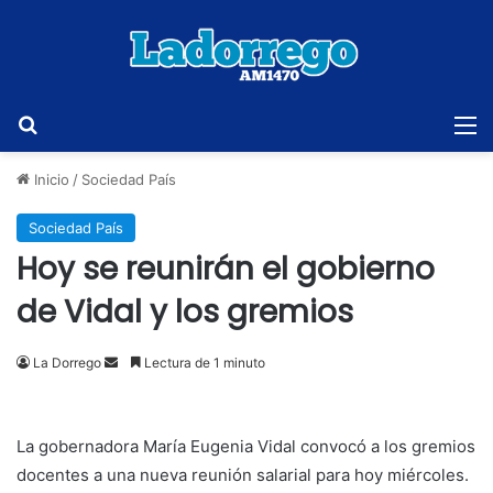
Buscar
M
Inicio
/
Sociedad País
Sociedad País
Hoy se reunirán el gobierno
de Vidal y los gremios
Send
La Dorrego
Lectura de 1 minuto
an
email
La gobernadora María Eugenia Vidal convocó a los gremios
docentes a una nueva reunión salarial para hoy miércoles.