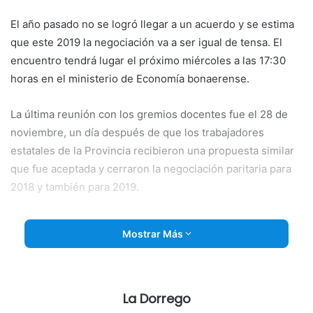
El año pasado no se logró llegar a un acuerdo y se estima
que este 2019 la negociación va a ser igual de tensa. El
encuentro tendrá lugar el próximo miércoles a las
17:30
horas en el ministerio de Economía bonaerense.
La última reunión con los gremios docentes fue el 28 de
noviembre, un día después de que los trabajadores
estatales de la Provincia recibieron una propuesta similar
que fue aceptada y cerraron la negociación paritaria para
2018 y también para 2019.
“Durante 2018 se realizaron 20 reuniones en las que el
Mostrar Más
gobierno provincial hizo 11 propuestas diferentes que
siempre fueron rechazadas.
La última propuesta contempló 2018 y 2019 que fue
La Dorrego
aceptada por la mitad de los trabajadores de la provincia y