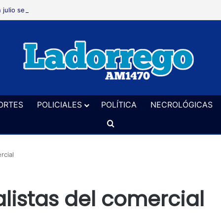
 julio se hicieron 92 castraciones de perros y gatos en el distrito
ORTES
POLICIALES
POLÍTICA
NECROLÓGICAS
Buscar
rcial
alistas del comercial