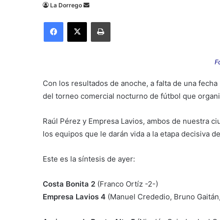
Send
La Dorrego
an
Facebook
X
Imprimir
email
F
Con los resultados de anoche, a falta de una fecha p
del torneo comercial nocturno de fútbol que organ
Raúl Pérez y Empresa Lavios, ambos de nuestra ciu
los equipos que le darán vida a la etapa decisiva d
Este es la síntesis de ayer:
Costa Bonita 2
(Franco Ortíz -2-)
Empresa Lavios 4
(Manuel Crededio, Bruno Gaitán,