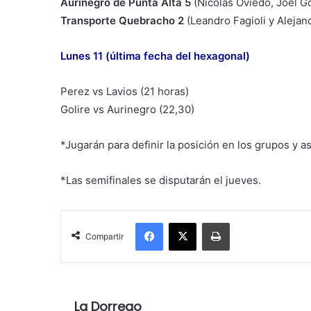
Aurinegro de Punta Alta 5
(Nicolás Oviedo, Joel 
Transporte Quebracho 2
(Leandro Fagioli y Aleja
Lunes 11 (última fecha del hexagonal)
Perez vs Lavios (21 horas)
Golire vs Aurinegro (22,30)
*Jugarán para definir la posición en los grupos y as
*Las semifinales se disputarán el jueves.
Facebook
X
Imprimir
Compartir
La Dorrego