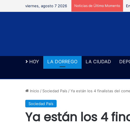
viernes, agosto 7 2026
Noticias de Último Momento
En
HOY
LA DORREGO
LA CIUDAD
DEP
Inicio
/
Sociedad País
/
Ya están los 4 finalistas del come
Sociedad País
Ya están los 4 fin