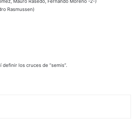
Gomez, Mauro Rasedo, Fernando Moreno -2-)
ndro Rasmussen)
í definir los cruces de “semis”.