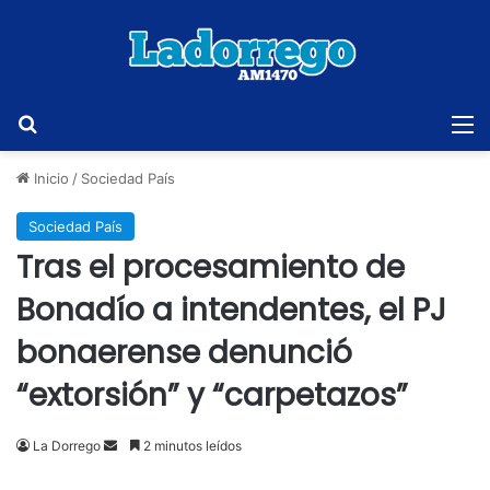
Buscar
M
Inicio
/
Sociedad País
Sociedad País
Tras el procesamiento de
Bonadío a intendentes, el PJ
bonaerense denunció
“extorsión” y “carpetazos”
Send
La Dorrego
2 minutos leídos
an