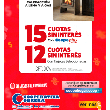
Walter Torchio (Carlos Casares), Héctor Olivera (Tordillo),
Oscar Ostoich (Capitán Sarmiento), Gustavo Walker (Pila),
Marcos Fernández (Monte Hermoso), Marcelo Skansi
(Carmen de Areco), Gustavo Cocconi (Tapalqué) y
Francisco Echarren (Castelli).
FUENTE: INFOCIELO