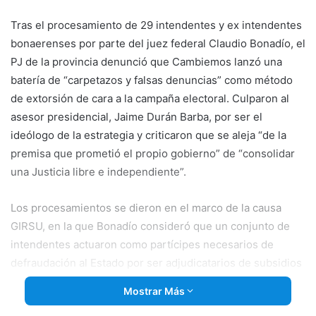
email
Tras el procesamiento de 29 intendentes y ex intendentes
bonaerenses por parte del juez federal Claudio Bonadío, el
PJ de la provincia denunció que Cambiemos lanzó una
batería de “carpetazos y falsas denuncias” como método
de extorsión de cara a la campaña electoral. Culparon al
asesor presidencial, Jaime Durán Barba, por ser el
ideólogo de la estrategia y criticaron que se aleja “de
la
premisa que prometió el propio gobierno” de “consolidar
una Justicia libre e independiente”.
Los procesamientos se dieron en el marco de la causa
GIRSU, en la que Bonadío consideró que un conjunto de
intendentes actuaron como partícipes necesarios de
defraudación al Estado por ser adjudicatarios de subsidios
provenientes del Ministerio de Medio Ambiente de la
Mostrar Más
Nación, hoy Secretaría, durante el periodo 2013-2015.