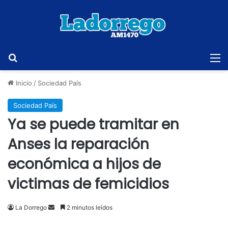
Buscar
M
Inicio
/
Sociedad País
Sociedad País
Ya se puede tramitar en
Anses la reparación
económica a hijos de
victimas de femicidios
Send
La Dorrego
2 minutos leídos
an