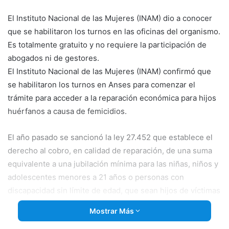
email
El Instituto Nacional de las Mujeres (INAM) dio a conocer
que se habilitaron los turnos en las oficinas del organismo.
Es totalmente gratuito y no requiere la participación de
abogados ni de gestores.
El Instituto Nacional de las Mujeres (INAM) confirmó que
se habilitaron los turnos en Anses para comenzar el
trámite para acceder a la reparación económica para hijos
huérfanos a causa de femicidios.
El año pasado se sancionó la
ley 27.452 que establece el
derecho al cobro, en calidad de reparación, de una suma
equivalente a una jubilación mínima para las niñas, niños y
adolescentes menores a 21 años o personas con
discapacidad sin límite de edad, que sean hijos de víctimas
de femicidio o de homicidio en contexto de violencia
Mostrar Más
intrafamiliar o de género, detalló el organismo en un