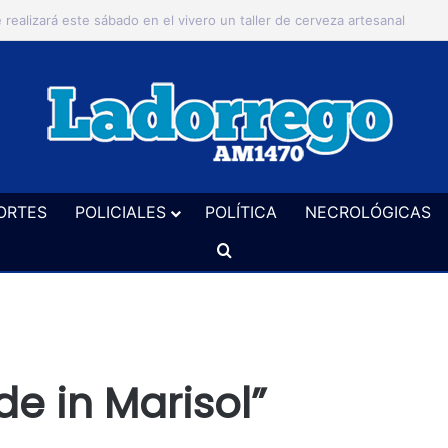
 canto repentista vuelve a convocar este sábado en la ciudad
ORTES
POLICIALES
POLÍTICA
NECROLÓGICAS
Buscar
e in Marisol”