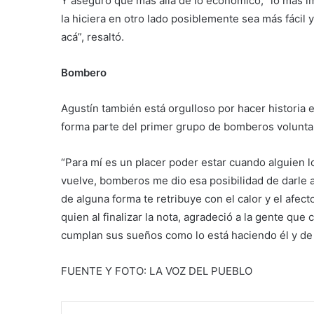
Y aseguró que más allá de lo económico, “lo más im
la hiciera en otro lado posiblemente sea más fácil
acá”, resaltó.
Bombero
Agustín también está orgulloso por hacer historia 
forma parte del primer grupo de bomberos voluntar
“Para mí es un placer poder estar cuando alguien l
vuelve, bomberos me dio esa posibilidad de darle
de alguna forma te retribuye con el calor y el afec
quien al finalizar la nota, agradeció a la gente que
cumplan sus sueños como lo está haciendo él y de 
FUENTE Y FOTO: LA VOZ DEL PUEBLO
Facebook
X
Imprimir