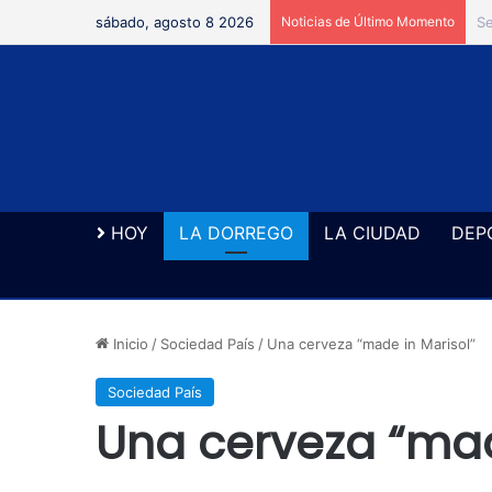
sábado, agosto 8 2026
Noticias de Último Momento
El
HOY
LA DORREGO
LA CIUDAD
DEP
Inicio
/
Sociedad País
/
Una cerveza “made in Marisol”
Sociedad País
Una cerveza “mad