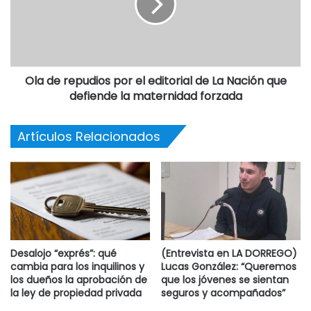
señalaron y enfatizaron: “el tiempo vale oro en estos
momentos”.
Desde el frente sindical ponen de manifiesto que la
Ola de repudios por el editorial de La Nación que
negociación 2018 se encuentra sin cerrar y que “es
defiende la maternidad forzada
necesaria una urgente recomposición salarial”, y, al mismo
tiempo, reclaman inversión en infraestructura escolar para
Artículos Relacionados
garantizar el inicio de clases.
“La discusión por el salario docente es ardua y compleja.
No podemos seguir perdiendo tiempo a un mes y cinco
días del inicio de clases”, recalcaron.
Desalojo “exprés”: qué
(Entrevista en LA DORREGO)
cambia para los inquilinos y
Lucas González: “Queremos
los dueños la aprobación de
que los jóvenes se sientan
la ley de propiedad privada
seguros y acompañados”