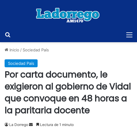
Buscar
M
Inicio
/
Sociedad País
Sociedad País
Por carta documento, le
exigieron al gobierno de Vidal
que convoque en 48 horas a
la paritaria docente
Send
La Dorrego
Lectura de 1 minuto
an