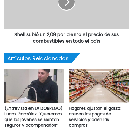
la vía pública.
Según se detalló, desde el año 2016, funciona gracias al
trabajo en equipo entre el gobierno de la Provincia y cada
Shell subió un 2,09 por ciento el precio de sus
uno de los municipios en los que ya opera.
combustibles en todo el país
El esquema de funcionamiento de las patrullas sanitarias
Artículos Relacionados
está diseñado para llegar a cualquier punto en menos de
15 minutos.
El equipo de trabajo de SAME incluye choferes y médicos
(dos por ambulancia), radio operadores, telefonistas y
coordinadores médicos.
(Entrevista en LA DORREGO)
Hogares ajustan el gasto:
A su vez la Provincia capacitó a la dotación que trabajará
Lucas González: “Queremos
crecen los pagos de
que los jóvenes se sientan
servicios y caen las
en los municipios y a todo el personal que interviene en
seguros y acompañados”
compras
una situación de emergencia: bomberos, defensa civil y