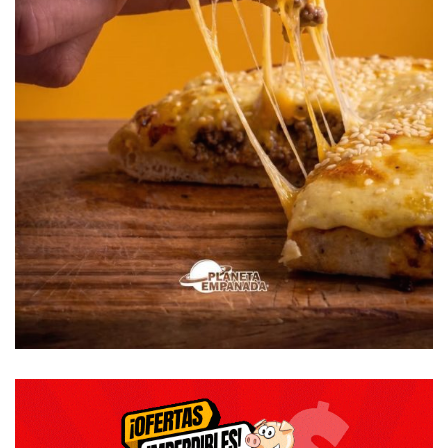
Esta capacitación, obviamente, agregó el doctor Sueldo,
“va en pro de las mejoras de la calidad de atención y
equipamiento para el servicio a la comunidad”.
La jornada constó de un segmento teórico y finalizó con
prácticas con elementos de rescate, y reanimación.
En aquel momento, se anunció que “próximamente la
comuna recibirá una ambulancia con todos el
equipamiento necesario para acudir a la emergencia”.
En julio del año pasado, el gobierno municipal fue
autorizado por el Concejo Deliberante a suscribir el
convenio de colaboración y adhesión para la
implementación del Servicio de Atención Médica de
Emergencia de la Provincia de Buenos Aires (SAME
PROVINCIA) en nuestro distrito.