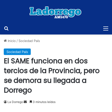
Buscar
M
Inicio
/
Sociedad País
Sociedad País
El SAME funciona en dos
tercios de la Provincia, pero
se demora su llegada a
Dorrego
Send
La Dorrego
3 minutos leídos
an