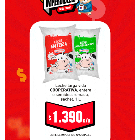
De acuerdo al proyecto, la Provincia aportará al municipio
una ambulancia de alta complejidad totalmente equipada e
indumentaria, camperas, chalecos, pantalones y chombas.
Por su parte, el municipio deberá hacerse cargo de los
costos de mantenimiento y la contratación de los seguros
correspondientes a los bienes cedidos por el Ministerio,
así como del recurso humano necesario para la prestación
del servicio.
FUENTE:
LA DORREGO
y El Día