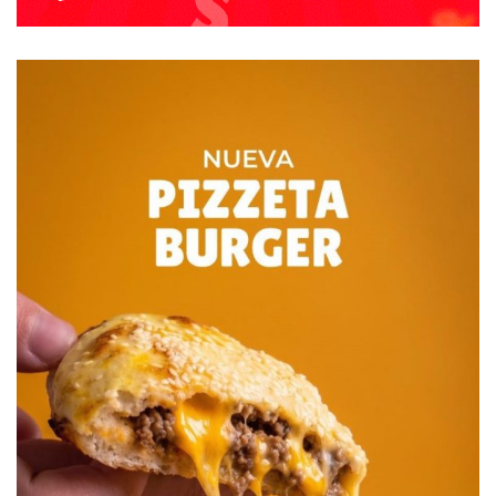
General Pinto, General Guido, Hipólito Yrigoyen, Florentino
Ameghino, General La Madrid, Lobería, Coronel Rosales,
Villarino, Puán, Berazategui, Carmen de Patagones,
Necochea, Villa Gesell, Adolfo Alsina, Coronel Suárez,
Esteban Echeverría, Tigre, Marcos Paz, Avellaneda,
Lezama, San Miguel del Monte.
¿Cuál es la situación en Dorrego?
A principios de diciembre pasado, el doctor Mauro Sueldo,
director del Hospital Municipal, informó que se organizó la
capacitación del Servicio de Asistencia Médica de
Emergencia – SAME – brindada para todo el personal de
Salud del distrito que interviene en las emergencias; se
llevó a cabo con muy asistencia compuesta de médicos,
enfermeros, ambulancieros y personal administrativo y
técnico.