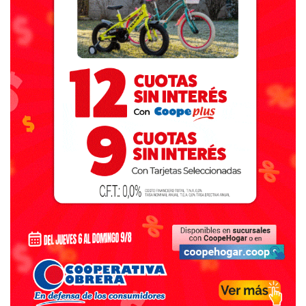
Los municipios de la Provincia que cuentan con SAME son:
Lanús, Morón, Quilmes, José C. Paz, Berisso, Florencio
Varela, La Plata, Ensenada, Almirante Brown, Bahía Blanca,
General Pueyrredón, Tres de Febrero, Lomas de Zamora,
Brandsen, Pilar, Escobar, Punta Indio, Maipú, Mar Chiquita,
Pinamar, Ezeiza, San Pedro, San Miguel, General Paz,
Magdalena, San Nicolás, General Belgrano, San Vicente,
Vicente López, Arrecifes, General Rodríguez, San Isidro,
Tandil, Azul, Pergamino, General Juan Madariaga, General
Alvarado, Chivilcoy, Trenque Lauquen, Olavarría, Baradero,
Rauch, Coronel Pringles, Carlos Tejedor, Viamonte,
General Arenales, Suipacha, Rojas, Tornquist, Lincoln,
Ayacucho, Campana, Balcarce, Salliqueló, Pellegrini,
Moreno, Alberti, Tres Lomas, Rivadavia, Bragado,
Chascomús, Castelli, Tres Arroyos, San Cayetano, San
Andrés de Giles, Guaminí, Villegas, Chacabuco, Las Flores,