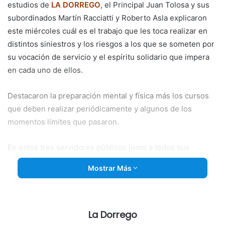
estudios de
LA DORREGO
, el Principal Juan Tolosa y sus
subordinados Martín Racciatti y Roberto Asla explicaron
este miércoles cuál es el trabajo que les toca realizar en
distintos siniestros y los riesgos a los que se someten por
su vocación de servicio y el espíritu solidario que impera
en cada uno de ellos.
Destacaron la preparación mental y física más los cursos
que
deben realizar periódicamente y algunos de los
momentos límites que pasaron.
En estos tres servidores públicos junto a todos sus
compañeras y compañeros del Cuerpo de Bomberos
Mostrar Más
dorreguense la prioridad es estar siempre listos para
acudir a socorrer al prójimo.
Durante la entrevista ponderaron el trabajo de la Comisión
La Dorrego