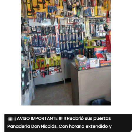
¡¡¡¡¡¡¡ AVISO IMPORTANTE !!!!!! Reabrió sus puertas
Panadería Don Nicolás. Con horario extendido y