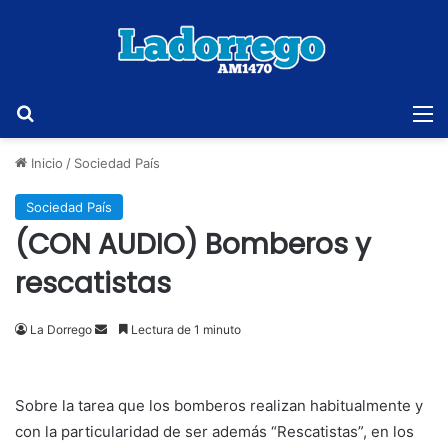
Buscar
M
Inicio
/
Sociedad País
Sociedad País
(CON AUDIO) Bomberos y
rescatistas
Send
La Dorrego
Lectura de 1 minuto
an
email
Sobre la tarea que los bomberos realizan habitualmente y
con la particularidad de ser además “Rescatistas”, en los