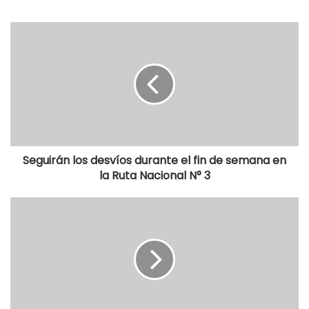
Directiva a la que toda la comunidad acompaña para
mejorar día a día tanto el equipamiento como la
indumentaria de cada uno de los que componen el cuerpo
de Bomberos local. (César Mc Coubrey).
https://soundcloud.com/user168058795/juan-tolosa-
martin-racciatti-y-roberto-asla
Seguirán los desvíos durante el fin de semana en
la Ruta Nacional N° 3