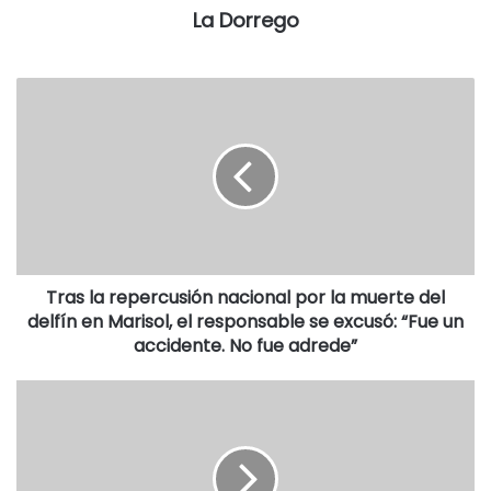
cuneta, y se colocaron dos tubos para la red de gas. Se
La Dorrego
piensa en poner en marcha una cantidad similar para este
año y, para ello, ya se trabaja en el corrimiento del
alambrado perimetral de la planta”, amplió.
Tras la repercusión nacional por la muerte del
delfín en Marisol, el responsable se excusó: “Fue un
accidente. No fue adrede”