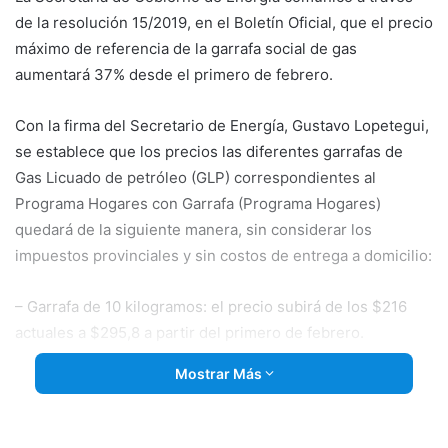
de la resolución 15/2019, en el Boletín Oficial, que el precio
máximo de referencia de la garrafa social de gas
aumentará 37% desde el primero de febrero.
Con la firma del Secretario de Energía, Gustavo Lopetegui,
se establece que los precios las diferentes garrafas de
Gas Licuado de petróleo (GLP) correspondientes al
Programa Hogares con Garrafa (Programa Hogares)
quedará de la siguiente manera, sin considerar los
impuestos provinciales y sin costos de entrega a domicilio:
– Garrafa de 10 kilogramos: el precio subirá de
los $216
actuales a $295,8 a partir del primero de febrero.
– Garrafa de 12 kilogramos: pasará a costar $354,97 desde
Mostrar Más
el viernes (hoy $259,2).
– Garrafa de 15 kilogramos: el precio máximo será de
$443,71 desde febrero (hoy $324).