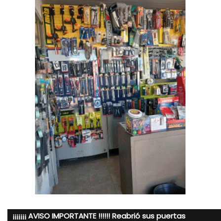
¡¡¡¡¡¡¡ AVISO IMPORTANTE !!!!!! Reabrió sus puertas