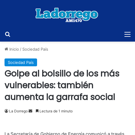
Buscar
M
Inicio
/
Sociedad País
Sociedad País
Golpe al bolsillo de los más
vulnerables: también
aumenta la garrafa social
Send
La Dorrego
Lectura de 1 minuto
an
email
La Secretaría de Gobierno de Energía comunicó a través