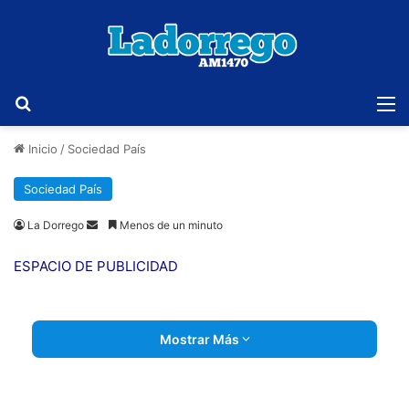
Buscar
M
Inicio
/
Sociedad País
Sociedad País
Send
La Dorrego
Menos de un minuto
an
ESPACIO DE PUBLICIDAD
email
Mostrar Más