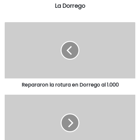
nenas, y Navid (nació el 24 de diciembre), River Plate,
La Dorrego
Thor, Keylor, Zabdiel, Jasnoor, Lennard, Gokú y Cai (por
Club Atlético Independiente), entre los varones.
Estos datos del Registro Provincial de las Personas, en el
marco del Plan Garantizar Tu Identidad, continúan
ampliando su presencia tanto en hospitales provinciales
como municipales y en establecimientos privados, de
modo que las madres puedan tramitar la inscripción y el
primer DNI del recién nacido antes de recibir el alta.
Repararon la rotura en Dorrego al 1.000
Ambos trámites son gratuitos y pueden realizarse en las
mismas instalaciones hospitalarias. Ya se habilitaron más
de 100 oficinas en maternidades, cubriendo el 92 % de los
partos que se realizan en la Provincia. (Buenos Aires
Provincia y La Nueva.)