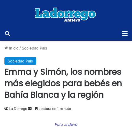
Buscar
M
Inicio
/
Sociedad País
Sociedad País
Emma y Simón, los nombres
más elegidos para bebés en
Bahía Blanca y la región
Send
La Dorrego
Lectura de 1 minuto
an
email
Foto archivo