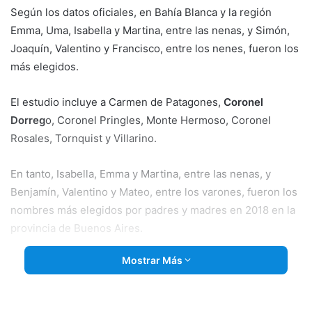
Según los datos oficiales, en Bahía Blanca y la región
Emma, Uma, Isabella y Martina, entre las nenas, y Simón,
Joaquín, Valentino y Francisco, entre los nenes, fueron los
más elegidos.
El estudio incluye a Carmen de Patagones,
Coronel
Dorreg
o, Coronel Pringles, Monte Hermoso, Coronel
Rosales, Tornquist y Villarino.
En tanto, Isabella, Emma y
Martina, entre las nenas, y
Benjamín, Valentino y Mateo, entre los varones, fueron los
nombres más elegidos por padres y madres en 2018 en la
provincia de Buenos Aires.
Mostrar Más
A lo largo del territorio provincial, como es costumbre, se
encontraron nombres exóticos como Millonaria, Rayen,
Jurema, Hazaria, Cersis, Renesmee, Arin o Jaia, entre las